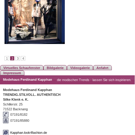
1
2
3
4
Virtuelles Schaufenster
Bildgalerie
Videogalerie
Anfahrt
Impressum
Modehaus Ferdinand Kapphan
 auf Neue Mode? Wir zeigen Ihnen die modischen Trends - lassen Sie sich inspirieren.
Modehaus Ferdinand Kapphan
TRENDIG.STILVOLL. AUTHENTISCH
Silke Klenk e. K.
Schillerstr. 25
71522 Backnang
07191/8182
07191/85880
Kapphan.look4fashion.de