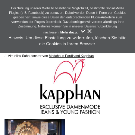
Bei Nutzung unserer Website besteht die Möglichkeit, bestimmte Social Media
Plugins (z.B. Facebook) zu benutzen. Dabei werden Daten in Form von Cookies
gespeichert, sowie diese Daten den entsprechenden Plugin-Anbietern zum
verwenden der Plugins übermittelt. Dazu benötigen wir vorerst allerdings Ihre
Zustimmung. Näheres können Sie in unserer Datenschutzerklärung
nachlesen.
Mehr dazu.
Hinweis: Um diese Einstellung zu widerrufen, löschen Sie bitte
die Cookies in Ihrem Browser.
Startseite
Showroom
Ergebnisliste
Virtuelles Schaufenster von
Modehaus Ferdinand Kapphan