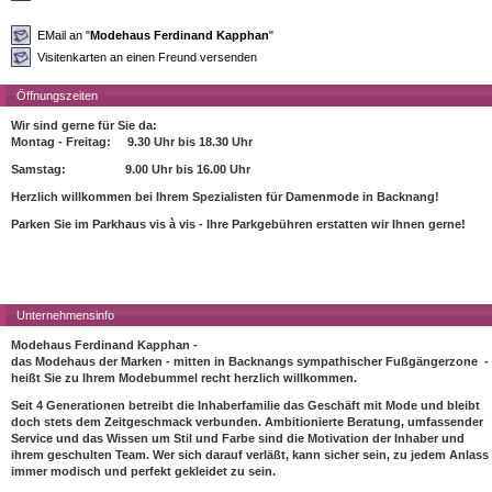
EMail an "
Modehaus Ferdinand Kapphan
"
Visitenkarten an einen Freund versenden
Öffnungszeiten
Wir sind gerne für Sie da:
Montag - Freitag: 9.30 Uhr bis 18.30 Uhr
Samstag: 9.00 Uhr bis 16.00 Uhr
Herzlich willkommen bei Ihrem Spezialisten für Damenmode in Backnang!
Parken Sie im Parkhaus vis à vis - Ihre Parkgebühren erstatten wir Ihnen gerne!
Unternehmensinfo
Modehaus Ferdinand Kapphan -
das Modehaus der Marken - mitten in Backnangs sympathischer Fußgängerzone -
heißt Sie zu Ihrem Modebummel recht herzlich willkommen.
Seit 4 Generationen betreibt die Inhaberfamilie das Geschäft mit Mode und bleibt
doch stets dem Zeitgeschmack verbunden. Ambitionierte Beratung, umfassender
Service und das Wissen um Stil und Farbe sind die Motivation der Inhaber und
ihrem geschulten Team. Wer sich darauf verläßt, kann sicher sein, zu jedem Anlass
immer modisch und perfekt gekleidet zu sein.