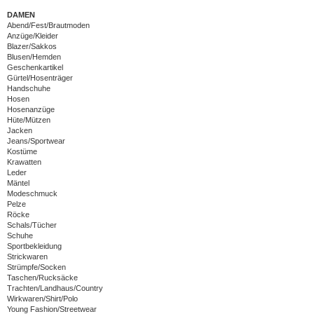
DAMEN
Abend/Fest/Brautmoden
Anzüge/Kleider
Blazer/Sakkos
Blusen/Hemden
Geschenkartikel
Gürtel/Hosenträger
Handschuhe
Hosen
Hosenanzüge
Hüte/Mützen
Jacken
Jeans/Sportwear
Kostüme
Krawatten
Leder
Mäntel
Modeschmuck
Pelze
Röcke
Schals/Tücher
Schuhe
Sportbekleidung
Strickwaren
Strümpfe/Socken
Taschen/Rucksäcke
Trachten/Landhaus/Country
Wirkwaren/Shirt/Polo
Young Fashion/Streetwear