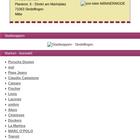
Planiestr. 6 - Direkt am Marktplatz
71063 Sindelfingen
Mitte
Stadtwappen:
Marken - Auswahl:
Porsche Design
mel
Pepe Jeans
Claudio Campione
Camaro
Fischer
Levis
Lacoste
umbro
Alpro
Chiemsee
Dockers
La Martina
MARC O'POLO
Transit