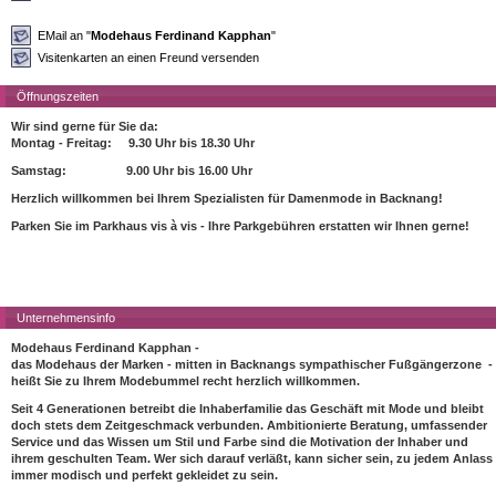
EMail an "
Modehaus Ferdinand Kapphan
"
Visitenkarten an einen Freund versenden
Öffnungszeiten
Wir sind gerne für Sie da:
Montag - Freitag: 9.30 Uhr bis 18.30 Uhr
Samstag: 9.00 Uhr bis 16.00 Uhr
Herzlich willkommen bei Ihrem Spezialisten für Damenmode in Backnang!
Parken Sie im Parkhaus vis à vis - Ihre Parkgebühren erstatten wir Ihnen gerne!
Unternehmensinfo
Modehaus Ferdinand Kapphan -
das Modehaus der Marken - mitten in Backnangs sympathischer Fußgängerzone -
heißt Sie zu Ihrem Modebummel recht herzlich willkommen.
Seit 4 Generationen betreibt die Inhaberfamilie das Geschäft mit Mode und bleibt
doch stets dem Zeitgeschmack verbunden. Ambitionierte Beratung, umfassender
Service und das Wissen um Stil und Farbe sind die Motivation der Inhaber und
ihrem geschulten Team. Wer sich darauf verläßt, kann sicher sein, zu jedem Anlass
immer modisch und perfekt gekleidet zu sein.