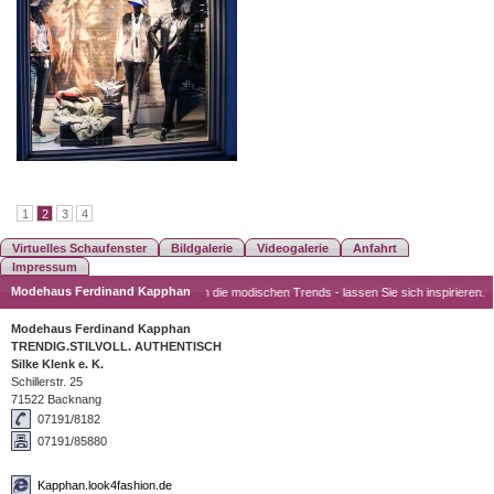
1
2
3
4
Virtuelles Schaufenster
Bildgalerie
Videogalerie
Anfahrt
Impressum
Modehaus Ferdinand Kapphan
t auf Neue Mode? Wir zeigen Ihnen die modischen Trends - lassen Sie sich inspirieren.
Modehaus Ferdinand Kapphan
TRENDIG.STILVOLL. AUTHENTISCH
Silke Klenk e. K.
Schillerstr. 25
71522 Backnang
07191/8182
07191/85880
Kapphan.look4fashion.de