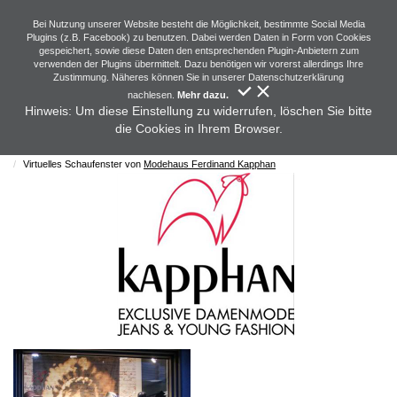
Bei Nutzung unserer Website besteht die Möglichkeit, bestimmte Social Media
Plugins (z.B. Facebook) zu benutzen. Dabei werden Daten in Form von Cookies
gespeichert, sowie diese Daten den entsprechenden Plugin-Anbietern zum
verwenden der Plugins übermittelt. Dazu benötigen wir vorerst allerdings Ihre
Zustimmung. Näheres können Sie in unserer Datenschutzerklärung
nachlesen.
Mehr dazu.
Hinweis: Um diese Einstellung zu widerrufen, löschen Sie bitte
die Cookies in Ihrem Browser.
Startseite
Showroom
Ergebnisliste
Virtuelles Schaufenster von
Modehaus Ferdinand Kapphan