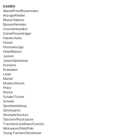
DAMEN
Abend/Fest/Brautmoden
Anzüge/Kleider
Blazer/Sakkos
Blusen/Hemden
Geschenkartikel
Gürtel/Hosenträger
Handschuhe
Hosen
Hosenanzüge
Hüte/Mützen
Jacken
Jeans/Sportwear
Kostüme
Krawatten
Leder
Mäntel
Modeschmuck
Pelze
Röcke
Schals/Tücher
Schuhe
Sportbekleidung
Strickwaren
Strümpfe/Socken
Taschen/Rucksäcke
Trachten/Landhaus/Country
Wirkwaren/Shirt/Polo
Young Fashion/Streetwear